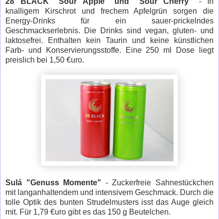
28 BLACK "Sour Apple" und "Sour Cherry"
- In
knalligem Kirschrot und frechem Apfelgrün sorgen die
Energy-Drinks für ein sauer-prickelndes
Geschmackserlebnis. Die Drinks sind vegan, gluten- und
laktosefrei. Enthalten kein Taurin und keine künstlichen
Farb- und Konservierungsstoffe. Eine 250 ml Dose liegt
preislich bei 1,50 €uro.
Sulá "Genuss Momente"
- Zuckerfreie Sahnestückchen
mit langanhaltendem und intensivem Geschmack. Durch die
tolle Optik des bunten Strudelmusters isst das Auge gleich
mit. Für 1,79 €uro gibt es das 150 g Beutelchen.