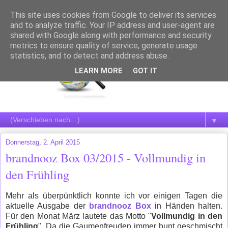
This site uses cookies from Google to deliver its services
and to analyze traffic. Your IP address and user-agent are
shared with Google along with performance and security
metrics to ensure quality of service, generate usage
statistics, and to detect and address abuse.
LEARN MORE
GOT IT
▼
Donnerstag, 2. April 2015
brandnooz Box 03/2015 - Vollmundig in
den Frühling
Mehr als überpünktlich konnte ich vor einigen Tagen die
aktuelle Ausgabe der
brandnooz Box
in Händen halten.
Für den Monat März lautete das Motto "
Vollmundig in den
Frühling
". Da die Gaumenfreuden immer bunt geschmischt