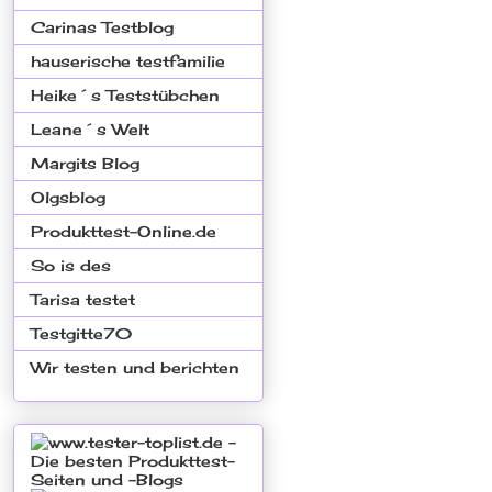
Carinas Testblog
hauserische testfamilie
Heike´s Teststübchen
Leane´s Welt
Margits Blog
Olgsblog
Produkttest-Online.de
So is des
Tarisa testet
Testgitte70
Wir testen und berichten