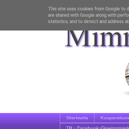
This site uses cookies from Google to de
are shared with Google along with perfo
statistics, and to detect and address a
Startseite
Kooperation
TB - Facebook-Gewinnspiel