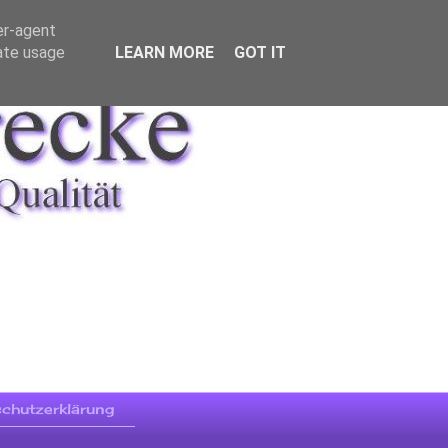
er-agent
rate usage
LEARN MORE
GOT IT
chutzerklärung