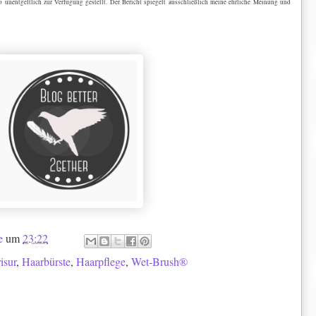
nentgeltlich zur Verfügung gestellt. Der Bericht spiegelt ausschließlich meine ehrliche Meinung und
e
um
23:22
isur
,
Haarbürste
,
Haarpflege
,
Wet-Brush®