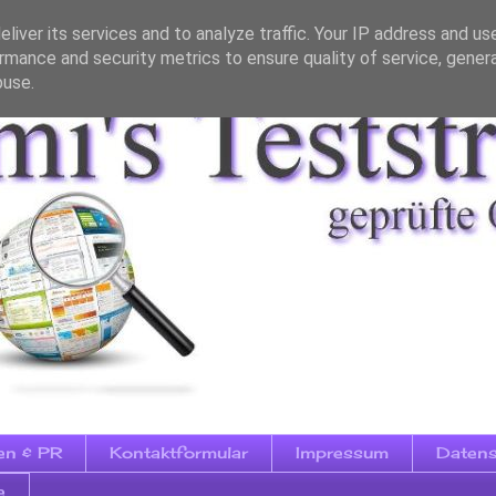
liver its services and to analyze traffic. Your IP address and us
rmance and security metrics to ensure quality of service, gene
buse.
en & PR
Kontaktformular
Impressum
Datens
e