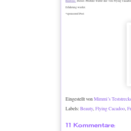
Hinweis:
Dieses Produkt wurde mir von Flying Cacadoo u
Erfahrung wieder.
*sponsored Post
Eingestellt von
Mimmi´s Teststreck
Labels:
Beauty
,
Flying Cacadoo
,
Fr
11 Kommentare: