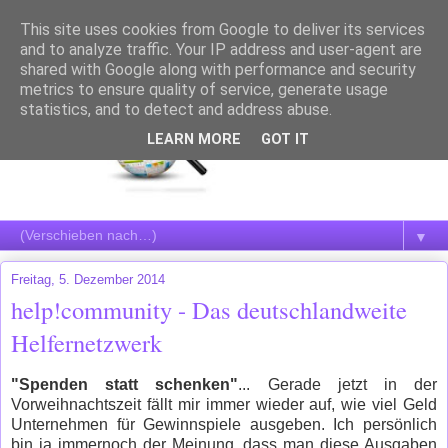
This site uses cookies from Google to deliver its services
and to analyze traffic. Your IP address and user-agent are
shared with Google along with performance and security
metrics to ensure quality of service, generate usage
statistics, and to detect and address abuse.
LEARN MORE
GOT IT
▼
Freitag, 5. Dezember 2014
help!community - Das deutschlandweite
Helfernetzwerk
"Spenden statt schenken"
... Gerade jetzt in der
Vorweihnachtszeit fällt mir immer wieder auf, wie viel Geld
Unternehmen für Gewinnspiele ausgeben. Ich persönlich
bin ja immernoch der Meinung, dass man diese Ausgaben