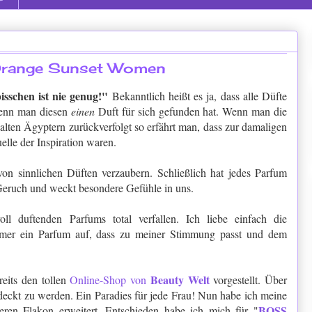
Orange Sunset Women
isschen ist nie genug!"
Bekanntlich heißt es ja, dass alle Düfte
wenn man diesen
einen
Duft für sich gefunden hat. Wenn man die
alten Ägyptern zurückverfolgt so erfährt man, dass zur damaligen
elle der Inspiration waren.
on sinnlichen Düften verzaubern. Schließlich hat jedes Parfum
 Geruch und weckt besondere Gefühle in uns.
ll duftenden Parfums total verfallen. Ich liebe einfach die
mer ein Parfum auf, dass zu meiner Stimmung passt und dem
Beauty Welt
reits den tollen
Online-Shop von
vorgestellt. Über
deckt zu werden. Ein Paradies für jede Frau! Nun habe ich meine
BOSS
en Flakon erweitert. Entschieden habe ich mich für "