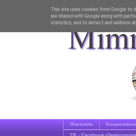
This site uses cookies from Google to de
are shared with Google along with perfo
statistics, and to detect and address a
Startseite
Kooperation
TB - Facebook-Gewinnspiel