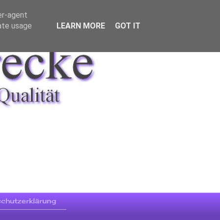
er-agent
rate usage
LEARN MORE
GOT IT
chutzerklärung