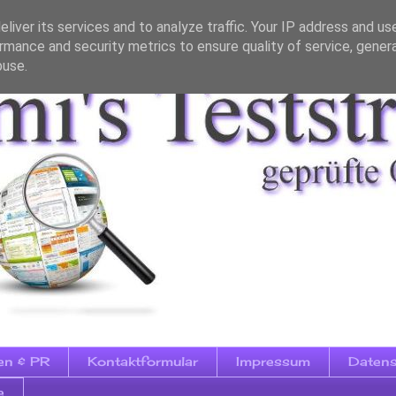
liver its services and to analyze traffic. Your IP address and us
rmance and security metrics to ensure quality of service, gene
buse.
en & PR
Kontaktformular
Impressum
Datens
e