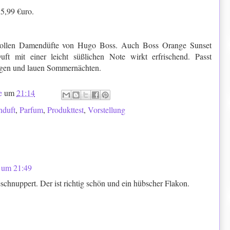
35,99 €uro.
ie tollen Damendüfte von Hugo Boss. Auch Boss Orange Sunset
t mit einer leicht süßlichen Note wirkt erfrischend. Passt
agen und lauen Sommernächten.
e
um
21:14
nduft
,
Parfum
,
Produkttest
,
Vorstellung
 um 21:49
chnuppert. Der ist richtig schön und ein hübscher Flakon.