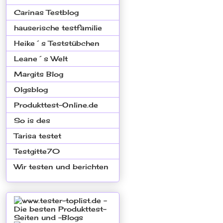
Carinas Testblog
hauserische testfamilie
Heike´s Teststübchen
Leane´s Welt
Margits Blog
Olgsblog
Produkttest-Online.de
So is des
Tarisa testet
Testgitte70
Wir testen und berichten