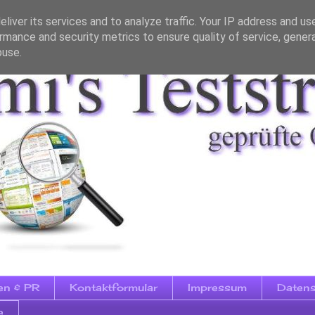
liver its services and to analyze traffic. Your IP address and us
rmance and security metrics to ensure quality of service, gene
buse.
en & PR
Kontaktformular
Impressum
Datens
e