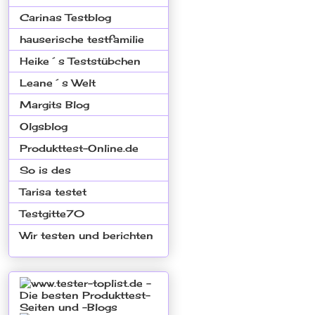
Carinas Testblog
hauserische testfamilie
Heike´s Teststübchen
Leane´s Welt
Margits Blog
Olgsblog
Produkttest-Online.de
So is des
Tarisa testet
Testgitte70
Wir testen und berichten