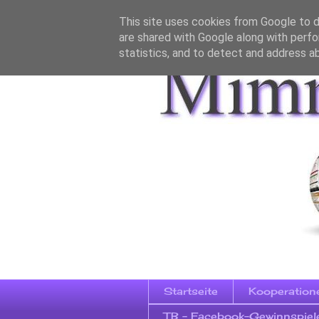
This site uses cookies from Google to de
are shared with Google along with perfo
statistics, and to detect and address a
Startseite
Kooperation
TB - Facebook-Gewinnspiel