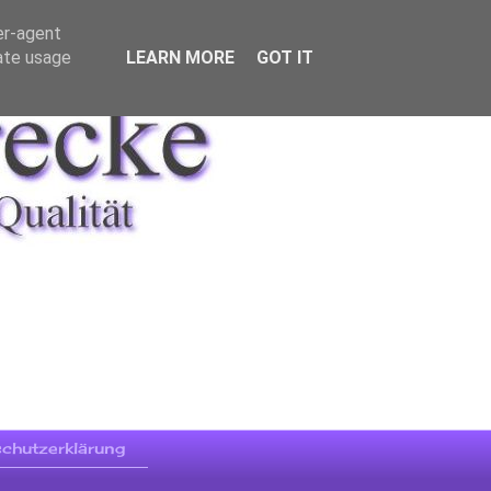
er-agent
rate usage
LEARN MORE
GOT IT
chutzerklärung