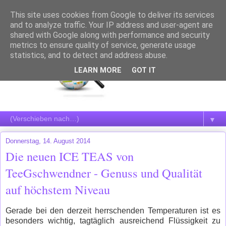
This site uses cookies from Google to deliver its services
and to analyze traffic. Your IP address and user-agent are
shared with Google along with performance and security
metrics to ensure quality of service, generate usage
statistics, and to detect and address abuse.
LEARN MORE
GOT IT
▼
Donnerstag, 14. August 2014
Die neuen ICE TEAS von
TeeGschwendner - Genuss und Qualität
auf höchstem Niveau
Gerade bei den derzeit herrschenden Temperaturen ist es
besonders wichtig, tagtäglich ausreichend Flüssigkeit zu