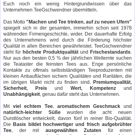
Euch noch ein wenig Hintergrundwissen über das
Unternehmen TeeGschwendner übermitteln.
Das Motto
"Machen und Tee trinken, auf zu neuen Ufern"
spiegelt sich in der gesamten, immerhin schon seit 1978
währenden Firmengeschichte, wider. Der dauerhafte Erfolg
des Unternehmens wird durch die Förderung höchster
Qualität in allen Bereichen gewährleistet. TeeGschwendner
steht für
höchste Produktqualität
und
Frischestandards
.
Nur aus den besten 0,5 % der jährlichen Welternte suchen
die Teataster die feinsten Tees aus. Enge persönliche
Kontakte zu oftmals selbstständigen Teeproduzenten mit
kleinen Anbauflächen sichern Qualitäten und Raritäten, die
im übrigen Markt nicht zu finden sind.
Premiumqualität,
Sicherheit, Preis
und
Wert, Kompetenz
und
Unabhängigkeit
, genau dafür steht das Unternehmen.
Mit
viel echtem Tee
,
aromatischem Geschmack
und
natürlich-leichter Süße
wurden die acht neuen
Durstlöscher entwickelt, davon fünf in reiner Bio-Qualität.
Die
Basis bildet hochwertiger und frisch aufgebrühter
Tee
, der mit
ausgewählten Zutaten
für einen