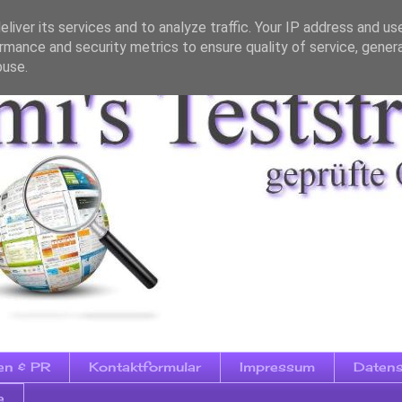
liver its services and to analyze traffic. Your IP address and us
rmance and security metrics to ensure quality of service, gene
buse.
en & PR
Kontaktformular
Impressum
Datens
e