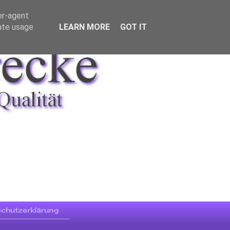
er-agent
rate usage
LEARN MORE
GOT IT
chutzerklärung