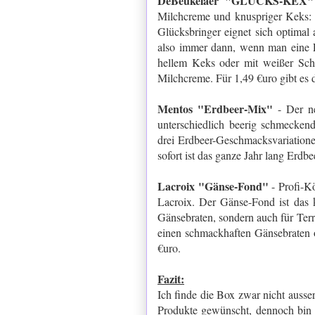
DeBeukelaer "GLÜCKS-KEX"
Milchcreme und knuspriger Keks
Glücksbringer eignet sich optimal
also immer dann, wenn man eine E
hellem Keks oder mit weißer Scho
Milchcreme. Für 1,49 €uro gibt es 
Mentos "Erdbeer-Mix"
- Der ne
unterschiedlich beerig schmecken
drei Erdbeer-Geschmacksvariatione
sofort ist das ganze Jahr lang Erdbee
Lacroix "Gänse-Fond"
- Profi-Kö
Lacroix. Der Gänse-Fond ist das kö
Gänsebraten, sondern auch für Terr
einen schmackhaften Gänsebraten od
€uro.
Fazit:
Ich finde die Box zwar nicht ausse
Produkte gewünscht, dennoch bin i