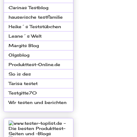
Carinas Testblog
hauserische testfamilie
Heike´s Teststübchen
Leane´s Welt
Margits Blog
Olgsblog
Produkttest-Online.de
So is des
Tarisa testet
Testgitte70
Wir testen und berichten