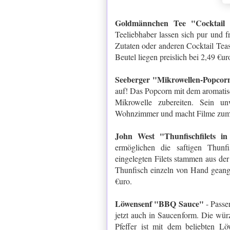
Goldmännchen Tee "Cocktai
Teeliebhaber lassen sich pur und f
Zutaten oder anderen Cocktail Tea
Beutel liegen preislich bei 2,49 €ur
Seeberger "Mikrowellen-Popcorn
auf! Das Popcorn mit dem aromatisc
Mikrowelle zubereiten. Sein un
Wohnzimmer und macht Filme zum Ge
John West "Thunfischfilets i
ermöglichen die saftigen Thunf
eingelegten Filets stammen aus de
Thunfisch einzeln von Hand geangel
€uro.
Löwensenf "BBQ Sauce"
- Passe
jetzt auch in Saucenform. Die wü
Pfeffer ist mit dem beliebten Lö