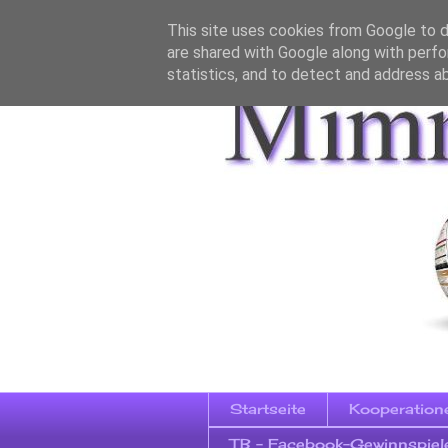
This site uses cookies from Google to de
are shared with Google along with perfo
statistics, and to detect and address a
Startseite
Kooperation
TB - Facebook-Gewinnspiel