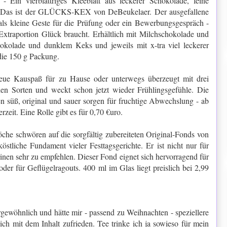
- Ein vierblättriges Kleeblatt aus leckerer Schokolade, feine
: Das ist der GLÜCKS-KEX von DeBeukelaer. Der ausgefallene
 als kleine Geste für die Prüfung oder ein Bewerbungsgespräch -
xtraportion Glück braucht. Erhältlich mit Milchschokolade und
kolade und dunklem Keks und jeweils mit x-tra viel leckerer
die 150 g Packung.
ue Kauspaß für zu Hause oder unterwegs überzeugt mit drei
den Sorten und weckt schon jetzt wieder Frühlingsgefühle. Die
n süß, original und sauer sorgen für fruchtige Abwechslung - ab
rzeit. Eine Rolle gibt es für 0,70 €uro.
che schwören auf die sorgfältig zubereiteten Original-Fonds von
stliche Fundament vieler Festtagsgerichte. Er ist nicht nur für
inen sehr zu empfehlen. Dieser Fond eignet sich hervorragend für
er für Geflügelragouts. 400 ml im Glas liegt preislich bei 2,99
rgewöhnlich und hätte mir - passend zu Weihnachten - speziellere
ch mit dem Inhalt zufrieden. Tee trinke ich ja sowieso für mein