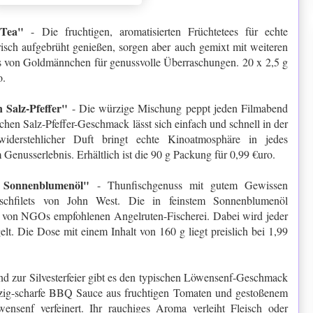
l Tea"
- Die fruchtigen, aromatisierten Früchtetees für echte
risch aufgebrüht genießen, sorgen aber auch gemixt mit weiteren
s von Goldmännchen für genussvolle Überraschungen. 20 x 2,5 g
o.
 Salz-Pfeffer"
- Die würzige Mischung peppt jeden Filmabend
hen Salz-Pfeffer-Geschmack lässt sich einfach und schnell in der
widerstehlicher Duft bringt echte Kinoatmosphäre in jedes
nusserlebnis. Erhältlich ist die 90 g Packung für 0,99 €uro.
n Sonnenblumenöl"
- Thunfischgenuss mit gutem Gewissen
ischfilets von John West. Die in feinstem Sonnenblumenöl
r von NGOs empfohlenen Angelruten-Fischerei. Dabei wird jeder
t. Die Dose mit einem Inhalt von 160 g liegt preislich bei 1,99
nd zur Silvesterfeier gibt es den typischen Löwensenf-Geschmack
rzig-scharfe BBQ Sauce aus fruchtigen Tomaten und gestoßenem
wensenf verfeinert. Ihr rauchiges Aroma verleiht Fleisch oder