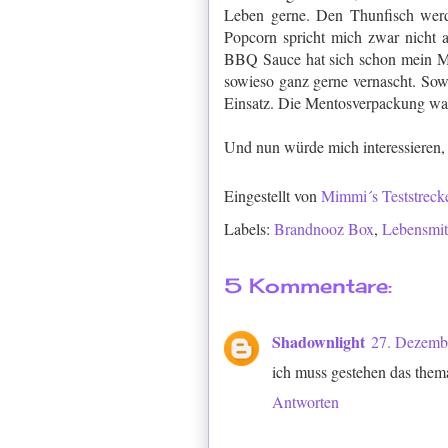
Leben gerne. Den Thunfisch werd
Popcorn spricht mich zwar nicht a
BBQ Sauce hat sich schon mein Ma
sowieso ganz gerne vernascht. Sow
Einsatz. Die Mentosverpackung war 
Und nun würde mich interessieren, 
Eingestellt von
Mimmi´s Teststreck
Labels:
Brandnooz Box
,
Lebensmit
5 Kommentare:
Shadownlight
27. Dezemb
ich muss gestehen das thema i
Antworten