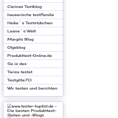
Carinas Testblog
hauserische testfamilie
Heike´s Teststübchen
Leane´s Welt
Margits Blog
Olgsblog
Produkttest-Online.de
So is des
Tarisa testet
Testgitte70
Wir testen und berichten