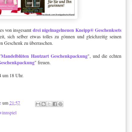
drei nigelnagelneuen Kneipp® Geschenksets
nes von insgesamt
t, sich selber etwas tolles zu gönnen und gleichzeitig seinen
den Geschenk zu überraschen.
Mandelblüten Hautzart Geschenkpackung
"
", und die echten
Geschenkpackung
" freuen.
4 um 18 Uhr.
e
um
21:57
winnspiel