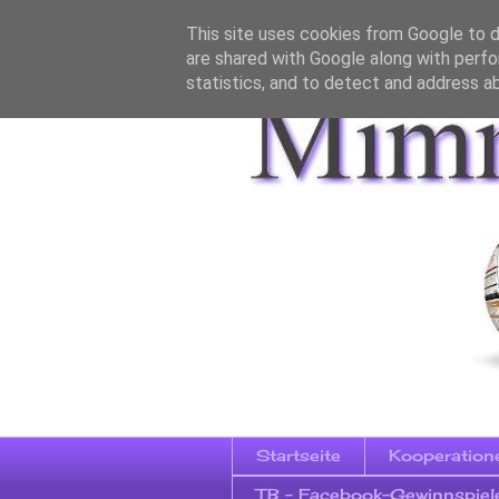
This site uses cookies from Google to de
are shared with Google along with perfo
statistics, and to detect and address a
Startseite
Kooperation
TB - Facebook-Gewinnspiel