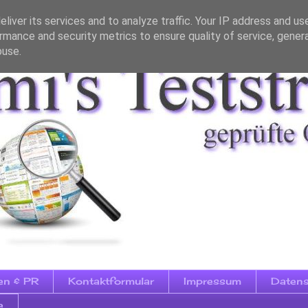
liver its services and to analyze traffic. Your IP address and us
rmance and security metrics to ensure quality of service, gene
buse.
en & PR
Kontaktformular
Impressum
Datens
e