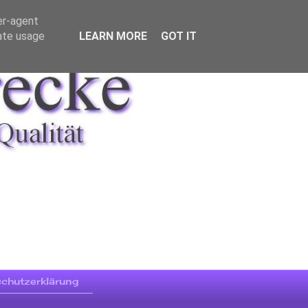
er-agent
rate usage
LEARN MORE
GOT IT
chutzerklärung