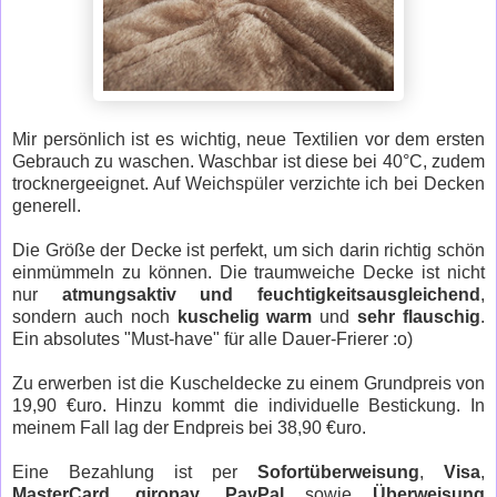
Mir persönlich ist es wichtig, neue Textilien vor dem ersten
Gebrauch zu waschen. Waschbar ist diese bei 40°C, zudem
trocknergeeignet. Auf Weichspüler verzichte ich bei Decken
generell.
Die Größe der Decke ist perfekt, um sich darin richtig schön
einmümmeln zu können. Die traumweiche Decke ist nicht
nur
atmungsaktiv und feuchtigkeitsausgleichend
,
sondern auch noch
kuschelig warm
und
sehr flauschig
.
Ein absolutes "Must-have" für alle Dauer-Frierer :o)
Zu erwerben ist die Kuscheldecke zu einem Grundpreis von
19,90 €uro. Hinzu kommt die individuelle Bestickung. In
meinem Fall lag der Endpreis bei 38,90 €uro.
Eine Bezahlung ist per
Sofortüberweisung
,
Visa
,
MasterCard
,
giropay
,
PayPal
sowie
Überweisung