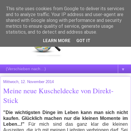
This site uses cookies from Google to deliver its services
and to analyze traffic. Your IP address and user-agent are
shared with Google along with performance and security
metrics to ensure quality of service, generate usage
statistics, and to detect and address abuse.
LEARN MORE
GOT IT
▼
Mittwoch, 12. November 2014
Meine neue Kuscheldecke von Direkt-
Stick
"Die wichtigsten Dinge im Leben kann man sich nicht
kaufen. Glücklich machen nur die kleinen Momente im
Leben...!"
Für mich sind das ganz klar die kleinen
Auszeiten, die ich mit meinen Liebsten verbringen darf. Sei