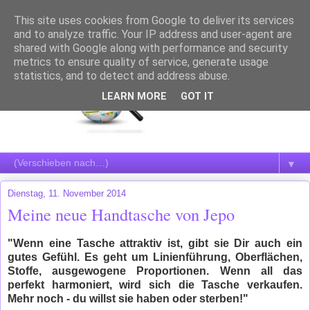
This site uses cookies from Google to deliver its services
and to analyze traffic. Your IP address and user-agent are
shared with Google along with performance and security
metrics to ensure quality of service, generate usage
statistics, and to detect and address abuse.
LEARN MORE
GOT IT
▼
Dienstag, 11. November 2014
Meine neue Handtasche von Jepo
"Wenn eine Tasche attraktiv ist, gibt sie Dir auch ein
gutes Gefühl. Es geht um Linienführung, Oberflächen,
Stoffe, ausgewogene Proportionen. Wenn all das
perfekt harmoniert, wird sich die Tasche verkaufen.
Mehr noch - du willst sie haben oder sterben!"