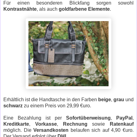
Für einen besonderen Blickfang sorgen sowohl
Kontrastnähte
, als auch
goldfarbene Elemente
.
Erhältlich ist die Handtasche in den Farben
beige
,
grau
und
schwarz
zu einem Preis von 29,99 €uro.
Eine Bezahlung ist per
Sofortüberweisung
,
PayPal
,
Kreditkarte
,
Vorkasse
,
Rechnung
sowie
Ratenkauf
möglich. Die
Versandkosten
belaufen sich auf 4,90 €uro.
Der Versand erfolgt über
DHL
.