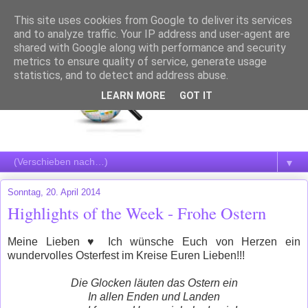
This site uses cookies from Google to deliver its services
and to analyze traffic. Your IP address and user-agent are
shared with Google along with performance and security
metrics to ensure quality of service, generate usage
statistics, and to detect and address abuse.
LEARN MORE
GOT IT
▼
Sonntag, 20. April 2014
Highlights of the Week - Frohe Ostern
Meine Lieben
♥ Ich wünsche Euch von Herzen ein
wundervolles Osterfest im Kreise Euren Lieben!!!
Die Glocken läuten das Ostern ein
In allen Enden und Landen