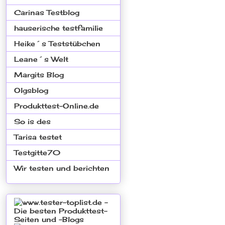
Carinas Testblog
hauserische testfamilie
Heike´s Teststübchen
Leane´s Welt
Margits Blog
Olgsblog
Produkttest-Online.de
So is des
Tarisa testet
Testgitte70
Wir testen und berichten