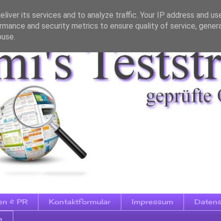
liver its services and to analyze traffic. Your IP address and us
rmance and security metrics to ensure quality of service, gene
buse.
en & PR
Kontaktformular
Impressum
Datens
e