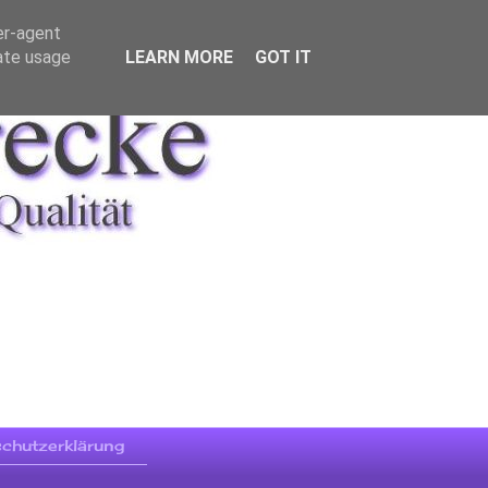
er-agent
rate usage
LEARN MORE
GOT IT
chutzerklärung