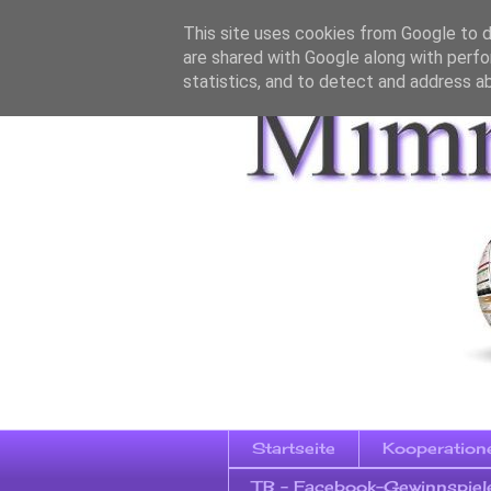
This site uses cookies from Google to de
are shared with Google along with perfo
statistics, and to detect and address a
Startseite
Kooperation
TB - Facebook-Gewinnspiel