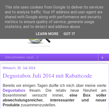
This site uses cookies from Google to deliver its services
and to analyze traffic. Your IP address and user-agent are
shared with Google along with performance and security
metrics to ensure quality of service, generate usage
statistics, and to detect and address abuse.
LEARN MORE
GOT IT
▼
Mittwoch, 30. Juli 2014
Degustabox Juli 2014 mit Rabattcode
Bereits vor einigen Tagen durfte ich mich über meine vierte
Degustabox
freuen. Die relativ neue Neuheit am
Boxenhimmel versucht immer,
eine Box voller
abwechslungsreicher, interessanter und neuer
Produkte
zusammenzustellen.