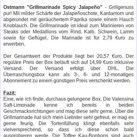
Ostmann "Grillmarinade Spicy
Jalapeño
"
- Grillgenuss
pur! Mit milder Schärfe der
Jalapeñoschote, Kardamom und
abgerundet mit geräuchertem Paprika sowie einem Hauch
Knoblauch. Die Grillmarinade ist ideal zum Marinieren von
Steaks oder Medaillons vom Rind, Kalb, Schwein, Lamm
sowie für Geflügel. Die Marinade ist für 2,79 €uro zu
erwerben.
Der Gesamtwert der Produkte liegt bei 20,57 €uro. Der
reguläre Preis der Box beläuft sich auf 14,99 €uro inklusive
Versand. Der Versand erfolgt über DHL. Die
Überraschungsbox kann als 3-, 6- und 12-monatiges
Abonnement zu einem günstigen Preis verschenkt werden.
Fazit:
Eine, wie ich finde, durchaus gelungene Box. Die Valensina
Saft-Limonade kenne ich bereits in beiden
Geschmacksrichtungen und mag diese sehr gerne. Über die
Grillmarinade hat sich mein Liebster sehr gefreut, er mag es
gerne feurig. Die Tortenfüllung klingt ebenfalls sehr
vielversprechend, so dass ich diese schon bald
ausprobieren werde. Die Toffee Kau-Bonbons sind auch