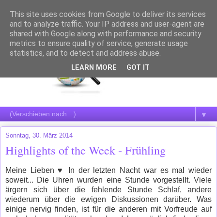
This site uses cookies from Google to deliver its services
and to analyze traffic. Your IP address and user-agent are
shared with Google along with performance and security
metrics to ensure quality of service, generate usage
statistics, and to detect and address abuse.
LEARN MORE
GOT IT
▼
Sonntag, 30. März 2014
Highlights of the Week - Frühling
Meine Lieben
♥ In der letzten Nacht war es mal wieder
soweit... Die Uhren wurden eine Stunde vorgestellt. Viele
ärgern sich über die fehlende Stunde Schlaf, andere
wiederum über die ewigen Diskussionen darüber. Was
einige nervig finden, ist für die anderen mit Vorfreude auf