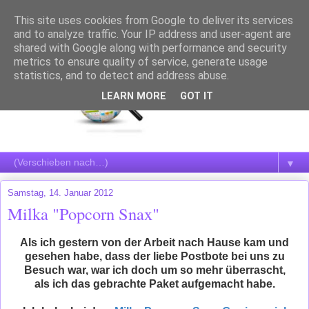
This site uses cookies from Google to deliver its services
and to analyze traffic. Your IP address and user-agent are
shared with Google along with performance and security
metrics to ensure quality of service, generate usage
statistics, and to detect and address abuse.
LEARN MORE
GOT IT
▼
Samstag, 14. Januar 2012
Milka "Popcorn Snax"
Als ich gestern von der Arbeit nach Hause kam und
gesehen habe, dass der liebe Postbote bei uns zu
Besuch war, war ich doch um so mehr überrascht,
als ich das gebrachte Paket aufgemacht habe.